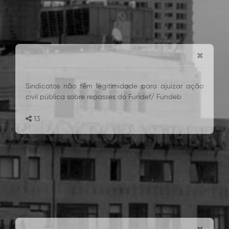
Sindicatos não têm legitimidade para ajuizar ação
civil pública sobre repasses do Fundef/ Fundeb
13